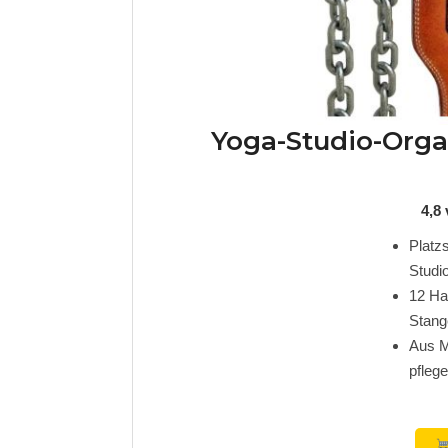
Yoga-Studio-Orga
4,8
Platzs
Stud
12 Ha
Stang
Aus Me
pflege