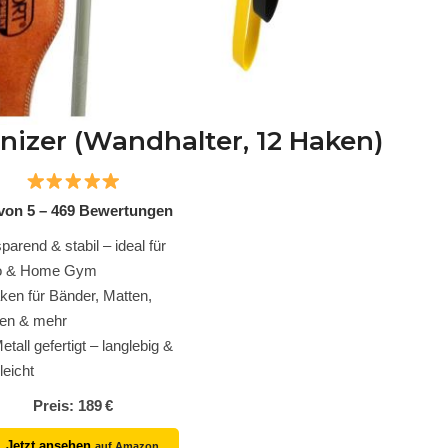
nizer (Wandhalter, 12 Haken)
 von 5 – 469 Bewertungen
parend & stabil – ideal für
io & Home Gym
ken für Bänder, Matten,
en & mehr
tall gefertigt – langlebig &
leicht
Preis: 189 €
Jetzt ansehen
auf Amazon