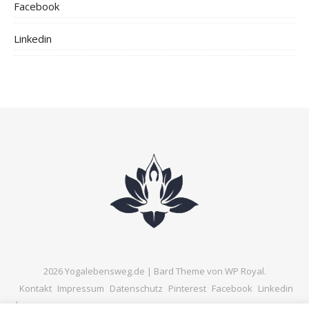
Facebook
Linkedin
2026 Yogalebensweg.de |
Bard Theme von
WP Royal
.
Kontakt
Impressum
Datenschutz
Pinterest
Facebook
Linkedin