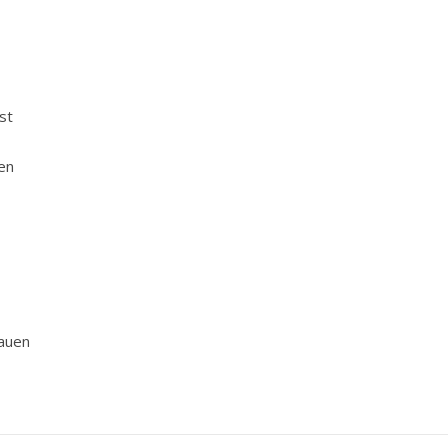
st
en
lauen