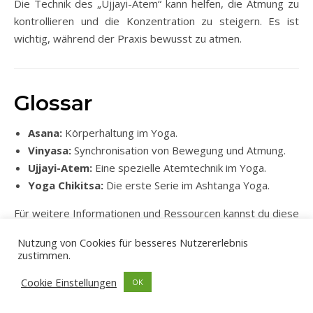
Die Technik des „Ujjayi-Atem“ kann helfen, die Atmung zu
kontrollieren und die Konzentration zu steigern. Es ist
wichtig, während der Praxis bewusst zu atmen.
Glossar
Asana:
Körperhaltung im Yoga.
Vinyasa:
Synchronisation von Bewegung und Atmung.
Ujjayi-Atem:
Eine spezielle Atemtechnik im Yoga.
Yoga Chikitsa:
Die erste Serie im Ashtanga Yoga.
Für weitere Informationen und Ressourcen kannst du diese
Website
besuchen, die wertvolle Einblicke in die Welt des
Nutzung von Cookies für besseres Nutzererlebnis
Yoga bietet.
zustimmen.
„`
Cookie Einstellungen
OK
Dieser Artikel bietet einen umfassenden Überblick über