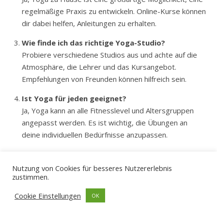
regelmäßige Praxis zu entwickeln. Online-Kurse können
dir dabei helfen, Anleitungen zu erhalten.
Wie finde ich das richtige Yoga-Studio?
Probiere verschiedene Studios aus und achte auf die
Atmosphäre, die Lehrer und das Kursangebot.
Empfehlungen von Freunden können hilfreich sein.
Ist Yoga für jeden geeignet?
Ja, Yoga kann an alle Fitnesslevel und Altersgruppen
angepasst werden. Es ist wichtig, die Übungen an
deine individuellen Bedürfnisse anzupassen.
Wie lange dauert es, um Fortschritte zu sehen?
Fortschritte können unterschiedlich schnell erfolgen,
Nutzung von Cookies für besseres Nutzererlebnis
zustimmen.
abhängig von deiner Praxis und deinen Zielen.
Regelmäßige Übung führt zu spürbaren
Cookie Einstellungen
OK
Verbesserungen.