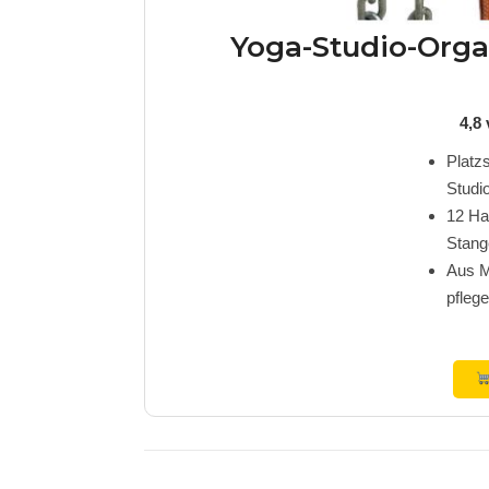
Yoga-Studio-Orga
4,8
Platzs
Stud
12 Ha
Stang
Aus Me
pflege