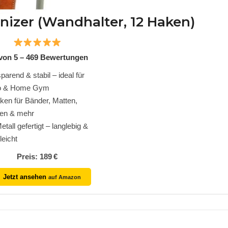
nizer (Wandhalter, 12 Haken)
 von 5 – 469 Bewertungen
parend & stabil – ideal für
io & Home Gym
ken für Bänder, Matten,
en & mehr
tall gefertigt – langlebig &
leicht
Preis: 189 €
Jetzt ansehen
auf Amazon