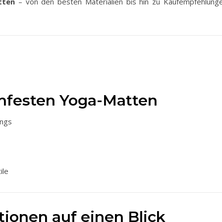
tten
– von den besten Materialien bis hin zu Kaufempfehlunge
chfesten Yoga-Matten
ings
ile
ionen auf einen Blick