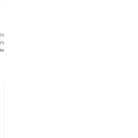
es
rs
die