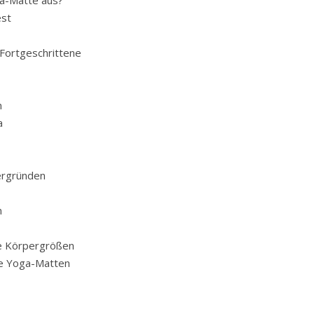
ga-Matte aus?
est
 Fortgeschrittene
n
a
tergründen
n
e Körpergrößen
te Yoga-Matten