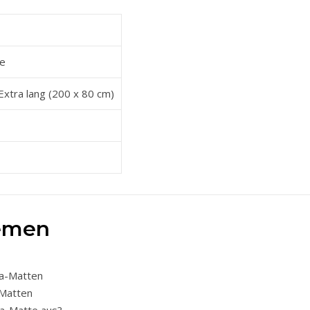
te
Extra lang (200 x 80 cm)
hemen
ga-Matten
-Matten